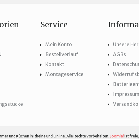
orien
Service
Informa
Mein Konto
Unsere Her
N
Bestellverlauf
AGBs
Kontakt
Datenschu
Montageservice
Widerrufs
Batteriee
Impressu
ungsstücke
Versandko
mer und Küchen in Rheine und Online. Alle Rechte vorbehalten.
Joomla!
ist freie