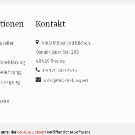
tionen
Kontakt
steller
NIKO Möbel und Küchen
Osnabrücker Str. 288
48429 Rheine
tzerklärung
05971-8072535
belehrung
info@MOEBEL.expert
ntsorgung
m
sten
, unter der
GNU/GPL-Lizenz
veröffentlichte Software.